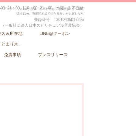
00~21：00 【10：00~21：00（水曜）】不定休
ウンセラー、占い師が所属。初回料金有。池袋徒歩5分。要町
徒歩11分。豊島区池袋で当たる占いをお探しなら
登録番号 T3010405017395
（一般社団法人日本スピリチュアル普及協会）
セス＆所在地
LINE@クーポン
「とまり木」
免責事項
プレスリリース