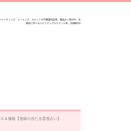
やリーディング、ヒーリング、タロットや守護霊対話等。電話占い受付中。本
格的に学べるスピリチュアルスクール有。池袋駅5分
ース＆価格【池袋の当たる霊視占い】