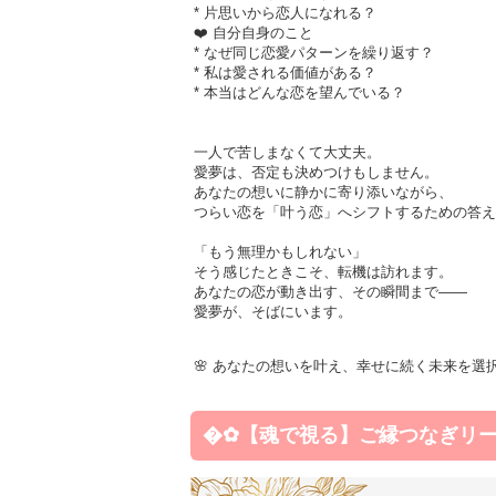
* 片思いから恋人になれる？
❤️ 自分自身のこと
* なぜ同じ恋愛パターンを繰り返す？
* 私は愛される価値がある？
* 本当はどんな恋を望んでいる？
一人で苦しまなくて大丈夫。
愛夢は、否定も決めつけもしません。
あなたの想いに静かに寄り添いながら、
つらい恋を「叶う恋」へシフトするための答え
「もう無理かもしれない」
そう感じたときこそ、転機は訪れます。
あなたの恋が動き出す、その瞬間まで――
愛夢が、そばにいます。
🌸 あなたの想いを叶え、幸せに続く未来を選
�✿【魂で視る】ご縁つなぎリ