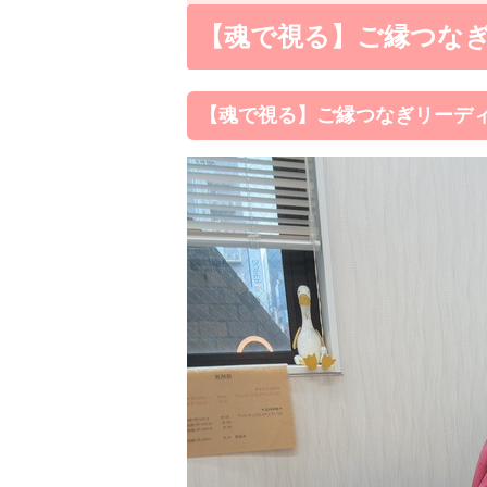
【魂で視る】ご縁つな
【魂で視る】ご縁つなぎリーデ