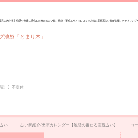
驚異の的中率】恋愛や復縁に特化した当たる占い館。池袋・要町エリアで口コミで人気の霊視系占い師が在籍。チャネリング
グ池袋「とまり木」
（水曜）】不定休
視占い
占い師紹介/出演カレンダー【池袋の当たる霊視占い】
コ