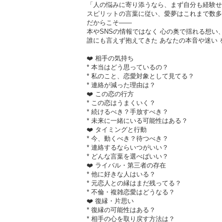
「人の悩みに寄り添うなら、まず自分も経験せ
スピリットの言葉に従い、愛夢はこれまで数多
だからこそ――
本やSNSの情報ではなく 心の奥で揺れる想い
誰にも言えず抱えてきた あなたの本音や迷い
❤️ 相手の気持ち
* 本当はどう思っているの？
* 私のこと、恋愛対象として見てる？
* 連絡が減った理由は？
❤️ この恋の行方
* この恋はうまくいく？
* 続けるべき？手放すべき？
* 未来に一緒にいる可能性はある？
❤️ タイミングと行動
* 今、動くべき？待つべき？
* 連絡するならいつがいい？
* どんな言葉を選べばいい？
❤️ ライバル・第三者の存在
* 他に好きな人はいる？
* 元恋人との縁はまだ残ってる？
* 不倫・複雑恋愛はどうなる？
❤️ 復縁・片思い
* 復縁の可能性はある？
* 相手の心を取り戻す方法は？