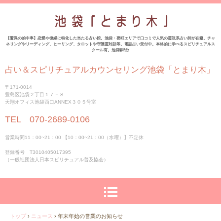
【驚異の的中率】恋愛や復縁に特化した当たる占い館。池袋・要町エリアで口コミで人気の霊視系占い師が在籍。チャ
ネリングやリーディング、ヒーリング、タロットや守護霊対話等。電話占い受付中。本格的に学べるスピリチュアルス
クール有。池袋駅5分
占い＆スピリチュアルカウンセリング池袋「とまり木」
〒171-0014
豊島区池袋２丁目１７－８
天翔オフィス池袋西口ANNEX３０５号室
TEL 070-2689-0106
営業時間11：00~21：00 【10：00~21：00（水曜）】不定休
登録番号 T3010405017395
（一般社団法人日本スピリチュアル普及協会）
トップ
›
ニュース
›
年末年始の営業のお知らせ